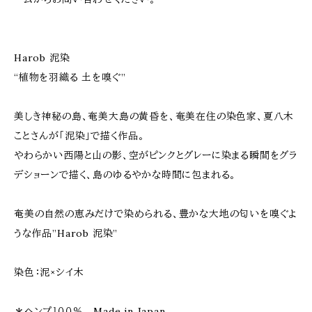
Harob 泥染
“植物を羽織る 土を嗅ぐ”
美しき神秘の島、奄美大島の黄昏を、奄美在住の染色家、夏八木
ことさんが「泥染」で描く作品。
やわらかい西陽と山の影、空がピンクとグレーに染まる瞬間をグラ
デショーンで描く、島のゆるやかな時間に包まれる。
奄美の自然の恵みだけで染められる、豊かな大地の匂いを嗅ぐよ
うな作品”Harob 泥染”
染色：泥×シイ木
＊ヘンプ１００％ Made in Japan