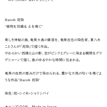
Harob 泥染
“植物を羽織る 土を嗅ぐ”
美しき神秘の島、奄美大島の黄昏を、奄美在住の染色家、夏八木
ことさんが「泥染」で描く作品。
やわらかい西陽と山の影、空がピンクとグレーに染まる瞬間をグラ
デショーンで描く、島のゆるやかな時間に包まれる。
奄美の自然の恵みだけで染められる、豊かな大地の匂いを嗅ぐよ
うな作品”Harob 泥染”
染色：泥×シイ木×シャリンバイ
＊ヘンプ１００％ Made in Japan