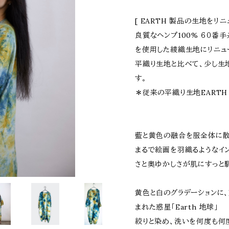
[ EARTH 製品の生地をリ
良質なヘンプ100% ６０番
を使用した綾織生地にリニュ
平織り生地と比べて、少し生
す。
＊従来の平織り生地EARTH
藍と黄色の融合を服全体に散
まるで絵画を羽織るようなイ
さと奥ゆかしさが肌にすっと
黄色と白のグラデーションに
まれた惑星「Earth 地球」
絞りと染め、洗いを何度も何