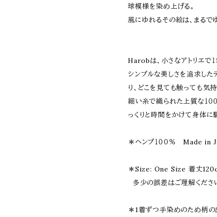
球模様を染め上げる。
風にゆれるその絵は、まるで
Harobは、小さなアトリエ
シンプルな美しさを追求した
り、どこを見ても触っても気
細い糸で織られた上質な１０
っくりと時間をかけて身体に
＊ヘンプ１００％ Made in J
＊Size: One Size 着丈1
多少の誤差はご理解くださ
＊1着ずつ手染めのため柄の