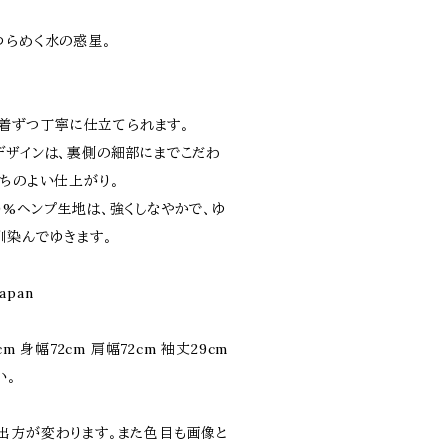
ゆらめく水の惑星。
で１着ずつ丁寧に仕立てられます。
デザインは、裏側の細部にまでこだわ
持ちのよい仕上がり。
０%ヘンプ生地は、強くしなやかで、ゆ
馴染んでゆきます。
apan
20cm 身幅72cm 肩幅72cm 袖丈29cm
い。
出方が変わります。また色目も画像と