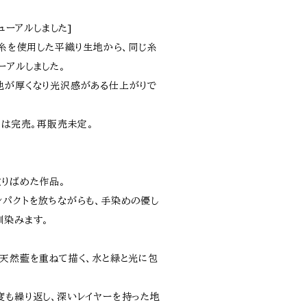
ニューアルしました]
手糸を使用した平織り生地から、同じ糸
ーアルしました。
地が厚くなり光沢感がある仕上がりで
 は完売。再販売未定。
りばめた作品。
ンパクトを放ちながらも、手染めの優し
馴染みます。
、天然藍を重ねて描く、水と緑と光に包
度も繰り返し、深いレイヤーを持った地