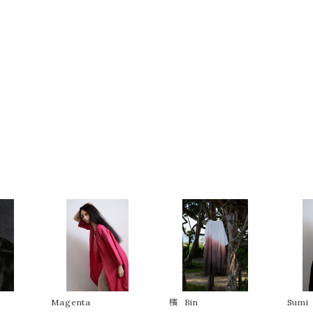
Magenta
檳 Bin
Sumi