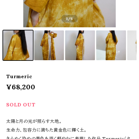
1
/6
Turmeric
¥68,200
SOLD OUT
太陽と月の光が照らす大地。
生命力、包容力に満ちた黄金色に輝く土。
きらめく染めの景色を深く軽やかに表現した作品 Turmeric（タ