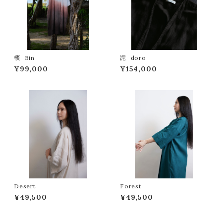
檳 Bin
泥 doro
¥99,000
¥154,000
Desert
Forest
¥49,500
¥49,500