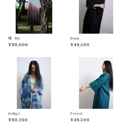
檳 Bin
Sumi
¥99,000
¥49,500
Indigo
Forest
¥90,200
¥49,500