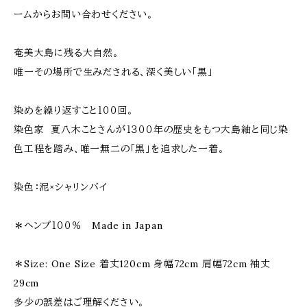
ームからお問い合わせください。
奄美大島に残る大自然。
唯一その場所で生みだされる、深く美しい「黒」
染めを繰り返すこと１００回。
染色家 夏八木ことさんが１３００年の歴史をもつ大島紬と同じ染
色工程を踏み、唯一無二の「黒」を追求した一着。
染色：泥×シャリンバイ
＊ヘンプ１００％ Made in Japan
＊Size: One Size 着丈120cm 身幅72cm 肩幅72cm 袖丈
29cm
多少の誤差はご理解ください。